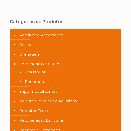
Categorias de Produtos
Adesivos e Ancoragem
Aditivos
Drenagem
Ferramentas e Outros
Acessórios
Ferramentas
Impermeabilizantes
Isolantes Térmicos e Acústicos
Produtos Especiais
Recuperação Estrutural
Reparos e Proteções