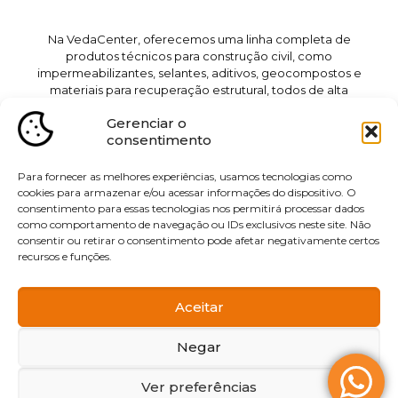
Na VedaCenter, oferecemos uma linha completa de
produtos técnicos para construção civil, como
impermeabilizantes, selantes, aditivos, geocompostos e
materiais para recuperação estrutural, todos de alta
qualidade e desenvolvidos para garantir a proteção e
Gerenciar o
durabilidade das obras. Além disso, prestamos serviços
consentimento
especializados de impermeabilização para lajes, piscinas,
muros de arrimo, reservatórios e sistemas de drenagem,
utilizando técnicas avançadas e materiais de última
Para fornecer as melhores experiências, usamos tecnologias como
geração. Atendemos diversas cidades da região de
cookies para armazenar e/ou acessar informações do dispositivo. O
Jundiaí, incluindo Itupeva, Vinhedo, Indaiatuba, Itatiba,
consentimento para essas tecnologias nos permitirá processar dados
Cabreúva, Cajamar, Várzea Paulista, Campo Limpo
como comportamento de navegação ou IDs exclusivos neste site. Não
consentir ou retirar o consentimento pode afetar negativamente certos
Paulista, Jarinu, Francisco Morato e Louveira, sempre com
recursos e funções.
excelência e compromisso com a qualidade.
Aceitar
Desenvolvimento e Publicidade
Negar
Ver preferências