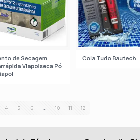
ento de Secagem
Cola Tudo Bautech
arrápida Viapolseca Pó
Viapol
4
5
6
…
10
11
12