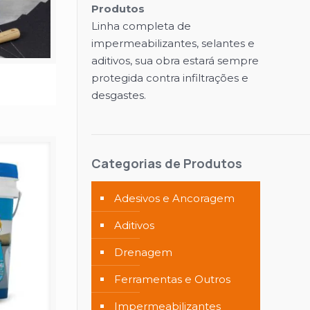
Produtos
Linha completa de
impermeabilizantes, selantes e
aditivos, sua obra estará sempre
protegida contra infiltrações e
desgastes.
Categorias de Produtos
Adesivos e Ancoragem
Aditivos
Drenagem
Ferramentas e Outros
Impermeabilizantes