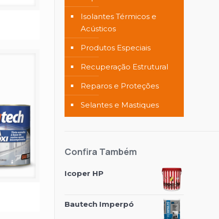
Isolantes Térmicos e
Acústicos
Produtos Especiais
Recuperação Estrutural
Reparos e Proteções
Selantes e Mastiques
Confira Também
Icoper HP
Bautech Imperpó