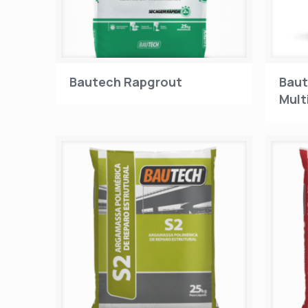
Bautech Rapgrout
Baut
Mult