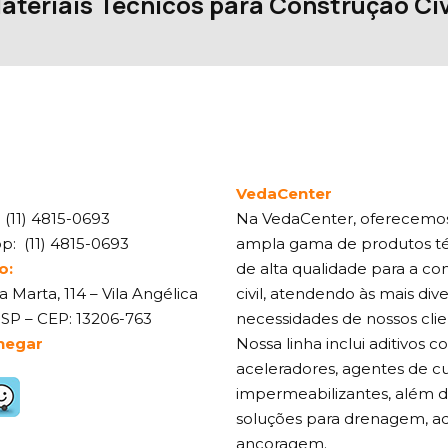
ateriais Técnicos para Construção Civ
VedaCenter
:
(11) 4815-0693
Na VedaCenter, oferecemo
pp:
(11) 4815-0693
ampla gama de produtos t
o:
de alta qualidade para a co
 Marta, 114 – Vila Angélica
civil, atendendo às mais div
 SP – CEP: 13206-763
necessidades de nossos clie
hegar
Nossa linha inclui aditivos 
aceleradores, agentes de cu
impermeabilizantes, além 
soluções para drenagem, ad
ancoragem.