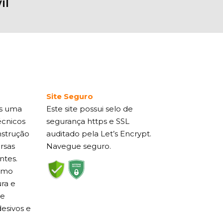
il
Site Seguro
s uma
Este site possui selo de
écnicos
segurança https e SSL
nstrução
auditado pela Let’s Encrypt.
ersas
Navegue seguro.
ntes.
como
ra e
de
esivos e