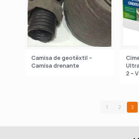
Camisa de geotêxtil –
Cim
Camisa drenante
Ultr
2 – 
1
2
3