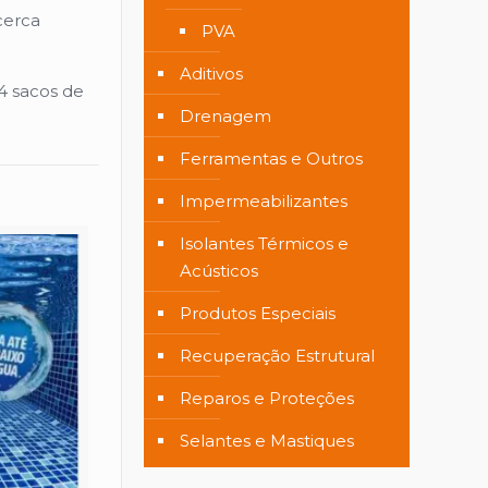
cerca
PVA
Aditivos
4 sacos de
Drenagem
Ferramentas e Outros
Impermeabilizantes
Isolantes Térmicos e
Acústicos
Produtos Especiais
Recuperação Estrutural
Reparos e Proteções
Selantes e Mastiques