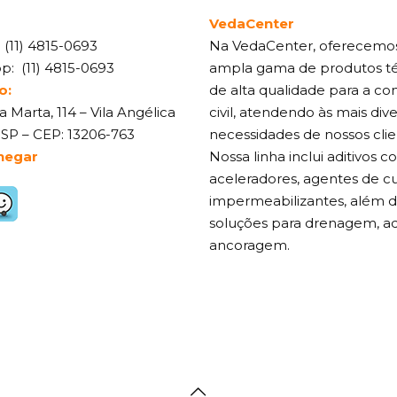
VedaCenter
:
(11) 4815-0693
Na VedaCenter, oferecemo
pp:
(11) 4815-0693
ampla gama de produtos t
o:
de alta qualidade para a co
 Marta, 114 – Vila Angélica
civil, atendendo às mais div
 SP – CEP: 13206-763
necessidades de nossos clie
hegar
Nossa linha inclui aditivos 
aceleradores, agentes de cu
impermeabilizantes, além 
soluções para drenagem, ad
ancoragem.