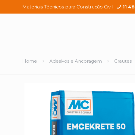
Materiais Técnicos para Construção Civil
11 4
Home
Adesivos e Ancoragem
Grautes