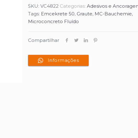
SKU:
VC4822
Categorias:
Adesivos e Ancorage
Tags:
Emcekrete 50
,
Graute
,
MC-Bauchemie
,
Microconcreto Fluído
Compartilhar
Informações