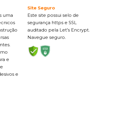
Site Seguro
s uma
Este site possui selo de
écnicos
segurança https e SSL
nstrução
auditado pela Let’s Encrypt.
ersas
Navegue seguro.
ntes.
como
ra e
de
esivos e