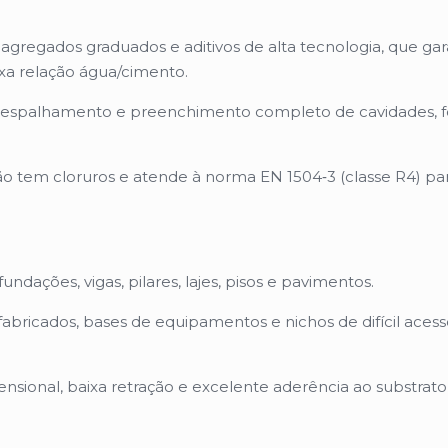
gregados graduados e aditivos de alta tecnologia, que ga
xa relação água/cimento.
om espalhamento e preenchimento completo de cavidades, 
ão tem cloruros e atende à norma EN 1504‑3 (classe R4) pa
undações, vigas, pilares, lajes, pisos e pavimentos.
abricados, bases de equipamentos e nichos de difícil aces
sional, baixa retração e excelente aderência ao substrato 