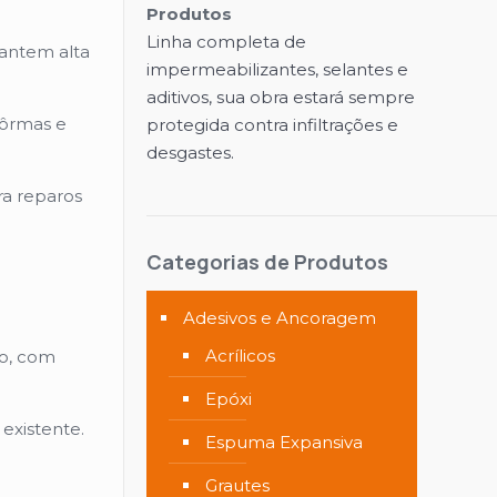
Produtos
Linha completa de
rantem alta
impermeabilizantes, selantes e
aditivos, sua obra estará sempre
fôrmas e
protegida contra infiltrações e
desgastes.
ra reparos
Categorias de Produtos
Adesivos e Ancoragem
Acrílicos
so, com
Epóxi
existente.
Espuma Expansiva
Grautes