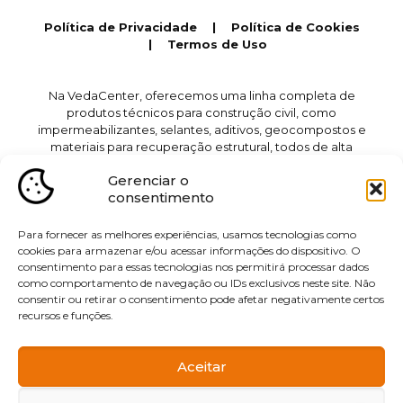
Política de Privacidade
|
Política de Cookies
|
Termos de Uso
Na VedaCenter, oferecemos uma linha completa de
produtos técnicos para construção civil, como
impermeabilizantes, selantes, aditivos, geocompostos e
materiais para recuperação estrutural, todos de alta
qualidade e desenvolvidos para garantir a proteção e
Gerenciar o
durabilidade das obras. Além disso, prestamos serviços
consentimento
especializados de impermeabilização para lajes, piscinas,
muros de arrimo, reservatórios e sistemas de drenagem,
utilizando técnicas avançadas e materiais de última
Para fornecer as melhores experiências, usamos tecnologias como
geração. Atendemos diversas cidades da região de
cookies para armazenar e/ou acessar informações do dispositivo. O
Jundiaí, incluindo Itupeva, Vinhedo, Indaiatuba, Itatiba,
consentimento para essas tecnologias nos permitirá processar dados
como comportamento de navegação ou IDs exclusivos neste site. Não
Cabreúva, Cajamar, Várzea Paulista, Campo Limpo
consentir ou retirar o consentimento pode afetar negativamente certos
Paulista, Jarinu, Francisco Morato e Louveira, sempre com
recursos e funções.
excelência e compromisso com a qualidade.
Aceitar
Desenvolvimento e Publicidade