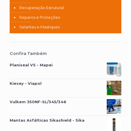
Recuperação Estrutural
Reparos e Proteções
Selantes e Mastiques
Confira Também
Planiseal VS - Mapei
Kiesey - Viapol
Vulkem 350NF-SL/345/346
Mantas Asfálticas Sikashield - Sika