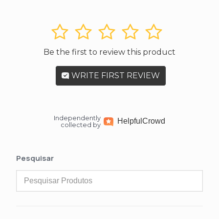
1
2
3
4
5
Be the first to review this product
WRITE FIRST REVIEW
Independently
Helpful
Crowd
collected by
Pesquisar