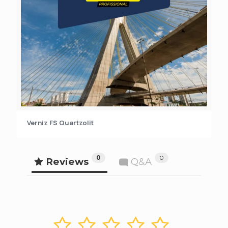
Verniz FS Quartzolit
0
0
Reviews
Q&A
1
2
3
4
5