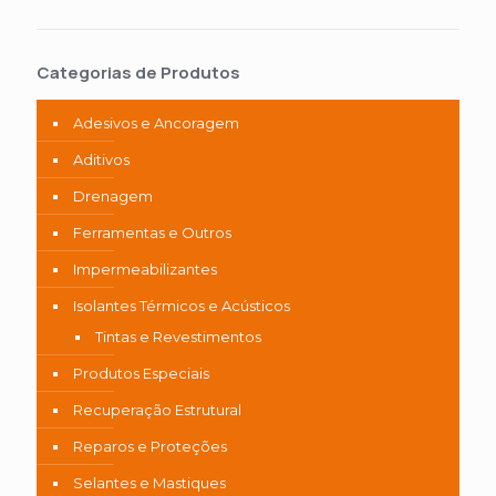
Categorias de Produtos
Adesivos e Ancoragem
Aditivos
Drenagem
Ferramentas e Outros
Impermeabilizantes
Isolantes Térmicos e Acústicos
Tintas e Revestimentos
Produtos Especiais
Recuperação Estrutural
Reparos e Proteções
Selantes e Mastiques