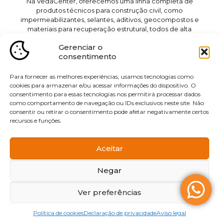
Na VedaCenter, oferecemos uma linha completa de
produtos técnicos para construção civil, como
impermeabilizantes, selantes, aditivos, geocompostos e
materiais para recuperação estrutural, todos de alta
qualidade e desenvolvidos para garantir a proteção e
Gerenciar o
durabilidade das obras. Além disso, prestamos serviços
consentimento
especializados de impermeabilização para lajes, piscinas,
muros de arrimo, reservatórios e sistemas de drenagem,
utilizando técnicas avançadas e materiais de última
Para fornecer as melhores experiências, usamos tecnologias como
geração. Atendemos diversas cidades da região de
cookies para armazenar e/ou acessar informações do dispositivo. O
Jundiaí, incluindo Itupeva, Vinhedo, Indaiatuba, Itatiba,
consentimento para essas tecnologias nos permitirá processar dados
como comportamento de navegação ou IDs exclusivos neste site. Não
Cabreúva, Cajamar, Várzea Paulista, Campo Limpo
consentir ou retirar o consentimento pode afetar negativamente certos
Paulista, Jarinu, Francisco Morato e Louveira, sempre com
recursos e funções.
excelência e compromisso com a qualidade.
Aceitar
Desenvolvimento e Publicidade
Negar
Ver preferências
Home
Produtos
Serviços
Contato
Política de cookies
Declaração de privacidade
Aviso legal